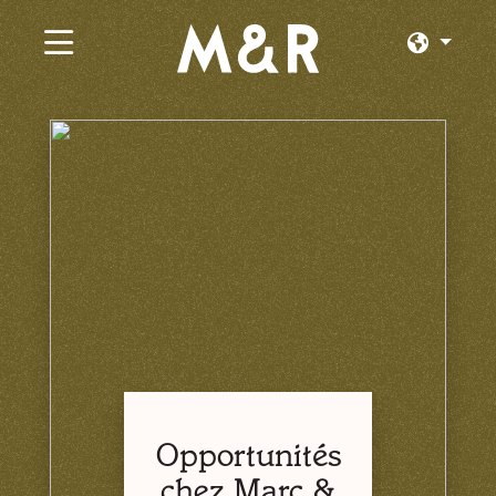
×
Emplois actuels
Parcourir par Catégorie
Parcourir par État
Parcourir par Emplacement
Connexion ou inscription
Opportunités
chez Marc &