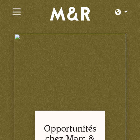
×
Emplois actuels
Parcourir par Catégorie
Parcourir par État
Parcourir par Emplacement
Connexion ou inscription
Opportunités
chez Marc &