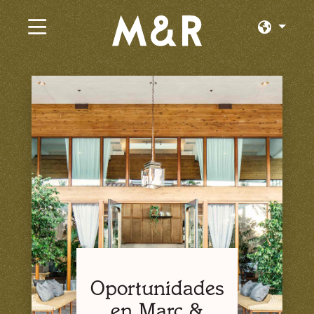
×
Trabajos Actuales
Explorar por Categoría
Explorar por Estado
Explorar por Ubicación
Iniciar Sesión o Unirse
Oportunidades
en Marc &