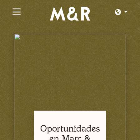
×
Trabajos Actuales
Explorar por Categoría
Explorar por Estado
Explorar por Ubicación
Iniciar Sesión o Unirse
Oportunidades
en Marc &